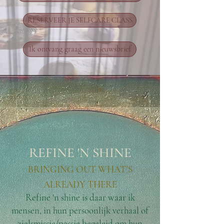
RESERVEER JE SELFCARE CLASS
Ik ontvang graag een nieuwsbrief
REFINE 'N SHINE
BRINGING OUT WHAT'S
ALREADY THERE
Refine 'n shine is daar waar ik
mensen, in hun persoonlijk verhaal of
zielsmissie/passie begeleid om hun