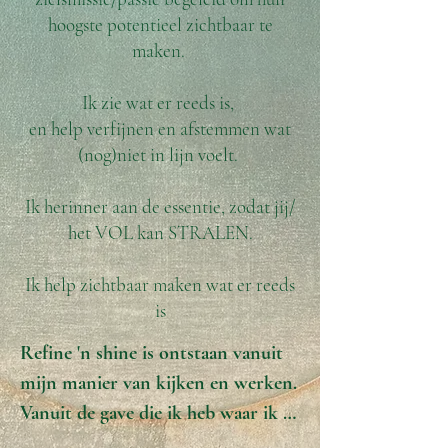
hoogste potentieel zichtbaar te
maken.
Ik zie wat er reeds is,
en help verfijnen en afstemmen wat
(nog)niet in lijn voelt.
Ik herinner aan de essentie, zodat jij/
het VOL kan STRALEN.
Ik help zichtbaar maken wat er reeds
is
Refine 'n shine is ontstaan vanuit 
mijn manier van kijken en werken. 
Vanuit de gave die ik heb waar ik 
snel de essentie van mensen, 