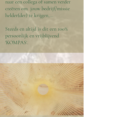
naar een collega of samen verder
creëren om jouw bedrijf/missie
helder(der) te krijgen,...
Steeds en altijd is dit een 100%
persoonlijk en vrijblijvend
'KOMPAS'.