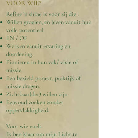
VOOR WIE?
Refine 'n shine is voor zij die :
Willen groeien, en leven vanuit hun
volle potentieel.
EN / OF
Werken vanuit ervaring en
doorleving.
Pionieren in hun vak/ visie of
missie.
Een bezield project, praktijk of
missie dragen.
Zichtbaar(der) willen zijn.
Eenvoud zoeken zonder
oppervlakkigheid.
Voor wie voelt:
Ik ben klaar om mijn Licht te