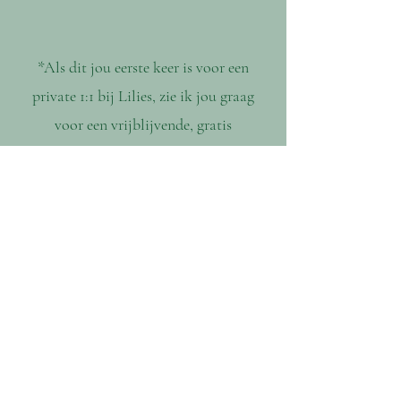
*Als dit jou eerste keer is voor een
private 1:1 bij Lilies, zie ik jou graag
voor een vrijblijvende, gratis
kennismaking via een online of
telefonisch gesprek (30min)
Hieronder kan je het aanvraagformulier
invullen.
BODY & SOUL