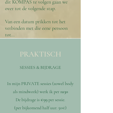
dit KOMPAS te volgen gaan we
over tot de volgende stap.
Van een datum prikken tot het
verbinden met die eene persoon
tot...
PRAKTISCH
SESSIES & BIJDRAGE
In mijn PRIVATE sessies (zowel body
als mindwork) werk ik per
1u30
De bijdrage is
€99
per sessie.
(per bijkomend half uur: 50€)