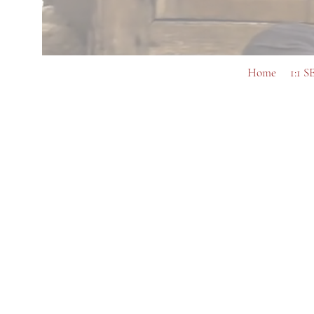
Home
1:1 S