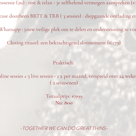
ssessie (2u) : rest & relax - je zelfhelend vermogen aanspreken (
ease doorheen BRTT & TRB ( 3 sessies) : diepgaande ontlading en
Whatsapp : jouw veilige plek om te delen en ondersteuning te vra
Closing ritueel: een bekrachtigend slotmoment (€179)
Praktisch:
line sessies + 5 live sessies - 1 x per maand, verspreid over 24 wek
( 2 seizoenen)
Totaalprijs: €999
Nu: 800
-TOGETHER WE CAN DO GREAT THINS-