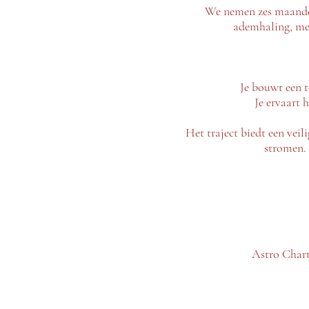
We nemen zes maanden
ademhaling, med
Je bouwt een t
Je ervaart 
Het traject biedt een veili
stromen. 
Astro Chart 