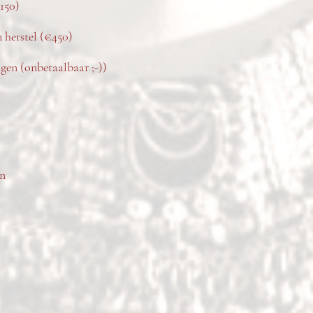
€150)
 herstel (€450)
gen (onbetaalbaar ;-))
en