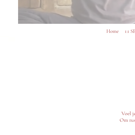
Home
1:1 S
Voel j
Om rust