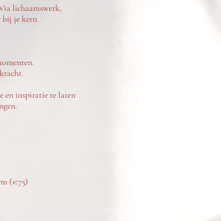
Via lichaamswerk,
 bij je kern.
e momenten.
 kracht.
e en inspiratie te laten
angen.
orm (€75)