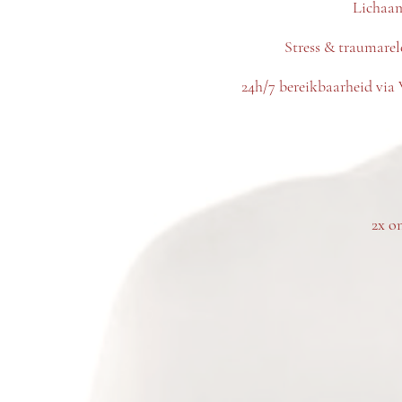
Lichaam
Stress & traumarel
24h/7 bereikbaarheid via 
2x on