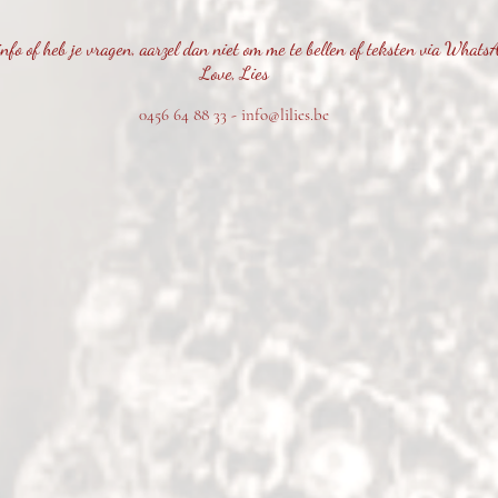
info
of heb je vragen, aarzel d
an niet om me te bellen of teksten via
WhatsAp
Love, Lies
0456 64 88 33 -
info@lilies.be