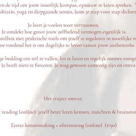
 de tijd om jouw innerlijk kompas, opnieuw te laten spreken. 
itatie, yoga en diepgaande sessies, kom je stap voor stap dichter
Je leert je voelen weer vertrouwen.
Je ontdekt hoe groot jouw zelfhelend vermogen eigenlijk is.
oolbox met praktische tools om jezelf te reguleren in moeilijk
hoe voedend het is om dagelijks te leven vanuit jouw authentieke
ge bedding om stil te vallen, los te laten en tegelijk nieuwe energi
Je hoeft niets te forceren. Je mag gewoon aanwezig zijn en ontv
Het traject omvat:
reading (online): jezelf beter leren kennen, inzichten & brainst
Eerste kennismaking + afstemming (online) (€90)