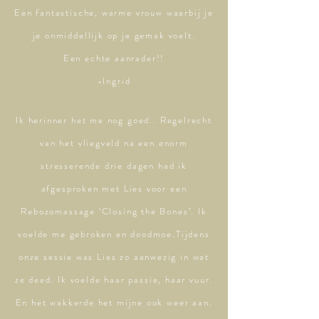
Een fantastische, warme vrouw waarbij je
je onmiddellijk op je gemak voelt.
Een echte aanrader!!
-Ingrid
Ik herinner het me nog goed.. Regelrecht
van het vliegveld na een enorm
stresserende drie dagen had ik
afgesproken met Lies voor een
Rebozomassage ‘Closing the Bones’. Ik
voelde me gebroken en doodmoe.Tijdens
onze sessie was Lies zo aanwezig in wat
ze deed. Ik voelde haar passie, haar vuur.
En het wakkerde het mijne ook weer aan.