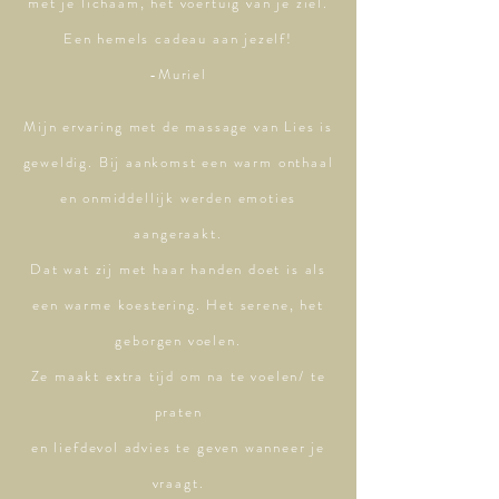
met je lichaam, het voertuig van je ziel.
Een hemels cadeau aan jezelf!
-Muriel
Mijn ervaring met de massage van Lies is
geweldig. Bij aankomst een warm onthaal
en onmiddellijk werden emoties
aangeraakt.
Dat wat zij met haar handen doet is als
een warme koestering. Het serene, het
geborgen voelen.
Ze maakt extra tijd om na te voelen/ te
praten
en liefdevol advies te geven wanneer je
vraagt.