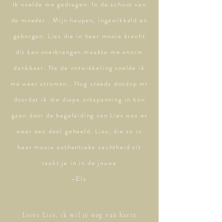
Ik voelde me gedragen. In de schoot van
de moeder.. Mijn heupen, ingewikkeld en
geborgen. Lies die in haar mooie kracht
dit kan overbrengen maakte me enorm
dankbaar. Na de ontwikkeling voelde ik
me weer stromen.. Nog steeds doodop mr
doordat ik die diepe ontspanning in kon
gaan door de begeleiding van Lies was er
weer een deel geheeld. Lies, die zo in
haar mooie authentieke zachtheid zit
raakt je in in de jouwe
-Els
Lieve Lies, ik wil je nog van harte