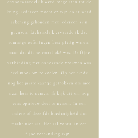
onvoorwaardelijk werd toegelaten tot de
kring. Iedereen mocht er zijn en er werd
rekening gehouden met iedereen zijn
grenzen. Lichamelijk ervaarde ik dat
sommige oefeningen best pittig waren,
maar dat dit helemaal oké was. De fijne
verbinding met onbekende vrouwen was
heel mooi om te voelen. Op het einde
nog het juiste kaartje getrokken om mee
naar huis te nemen. Ik kijk uit om nog
eens opnieuw deel te nemen. In een
andere of dezelfde hoedanigheid dat
maakt niet uit. Het zal vooral in een
fijne verbinding zijn.