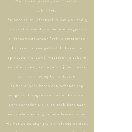
Met zoveel gevoel, zachtheid en
subtiliteit.
En bereikt ze, afhankelijk van wat nodig
is in het moment, de diepere laagjes in
je lichaamsstructuur (ook je emotioneel
lichaam, je energetisch lichaam, je
spiritueel lichaam), waardoor je zakt in
een diepe rust, van waaruit jouw unieke
vorm van heling kan ontstaan.
Ik heb al vele keren een behandeling
mogen ontvangen van Lies en kan haar
echt aanraden als je op zoek bent naar
een ondersteuning in jouw levensproces
via het zo belangrijke en helende contact