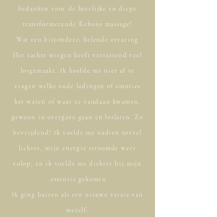
bedanken voor de heerlijke en diepe
transformerende Rebozo massage!
Wat een bijzondere, helende ervaring
Het zachte wiegen heeft verrassend veel
losgemaakt. Ik hoefde me niet af te
vragen welke oude ladingen of emoties
het waren of waar ze vandaan kwamen,
gewoon in overgave gaan en loslaten. Zo
bevrijdend! Ik voelde me nadien zoveel
lichter, mijn energie stroomde weer
volop, en ik voelde me dichter bij mijn
essentie gekomen.
Ik ging buiten als een nieuwe versie van
mezelf.