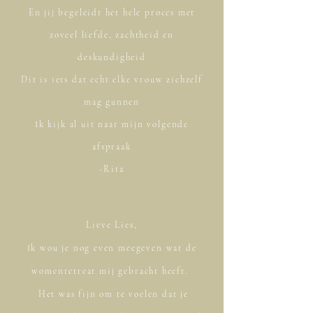
En jij begeleidt het hele proces met
zoveel liefde, zachtheid en
deskundigheid
Dit is iets dat echt elke vrouw zichzelf
mag gunnen
Ik kijk al uit naar mijn volgende
afspraak
Rita-
Lieve Lies,
Ik wou je nog even meegeven wat de
womenretreat mij gebracht heeft.
Het was fijn om te voelen dat je