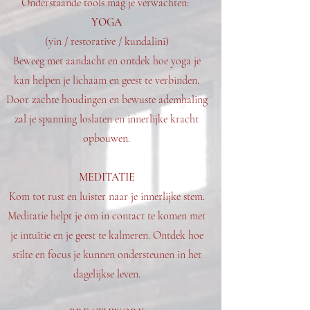
Onderstaande tools mag je verwachten:
YOGA
(yin / restorative / kundalini)
Beweeg met aandacht en ontdek hoe yoga je
kan helpen je lichaam en geest te verbinden.
Door zachte houdingen en bewuste ademhaling
zal je spanning loslaten en innerlijke kracht
opbouwen.
MEDITATIE
Kom tot rust en luister naar je innerlijke stem.
Meditatie helpt je om in contact te komen met
je intuïtie en je geest te kalmeren. Ontdek hoe
stilte en focus je kunnen ondersteunen in het
dagelijkse leven.