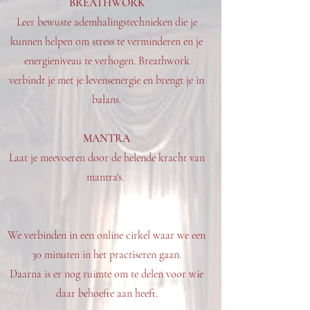
BREATHWORK
Leer bewuste ademhalingstechnieken die je
kunnen helpen om stress te verminderen en je
energieniveau te verhogen. Breathwork
verbindt je met je levensenergie en brengt je in
balans.
MANTRA
Laat je meevoeren door de helende kracht van
mantra's.
We verbinden in een online cirkel waar we een
30 minuten in het practiseren gaan.
Daarna is er nog ruimte om te delen voor wie
daar behoefte aan heeft.