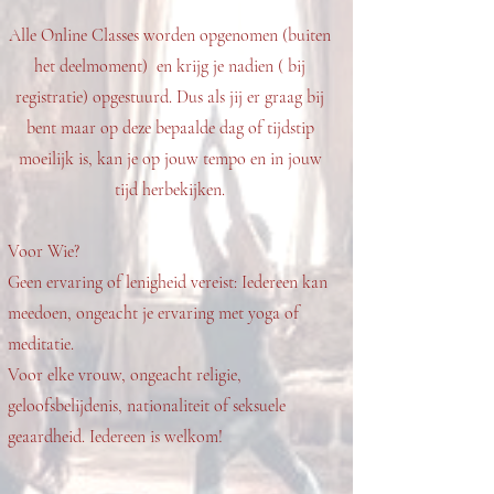
Alle Online Classes worden opgenomen (buiten
het deelmoment) en krijg je nadien ( bij
registratie) opgestuurd. Dus als jij er graag bij
bent maar op deze bepaalde dag of tijdstip
moeilijk is, kan je op jouw tempo en in jouw
tijd herbekijken.
Voor Wie?
Geen ervaring of lenigheid vereist: Iedereen kan
meedoen, ongeacht je ervaring met yoga of
meditatie.
Voor elke vrouw, ongeacht religie,
geloofsbelijdenis, nationaliteit of seksuele
geaardheid. Iedereen is welkom!