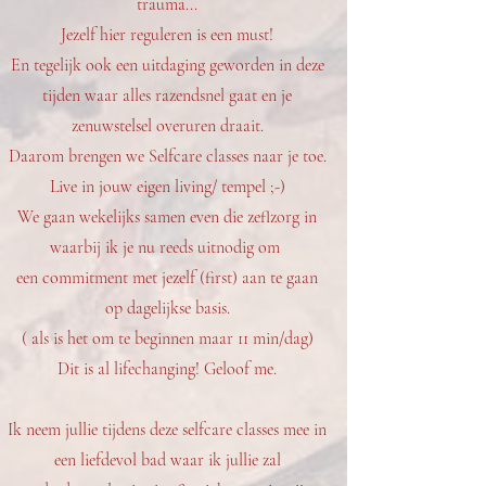
trauma...
Jezelf hier reguleren is een must!
En tegelijk ook een uitdaging geworden in deze
tijden waar alles razendsnel gaat en je
zenuwstelsel overuren draait.
Daarom brengen we Selfcare classes naar je toe.
Live in jouw eigen living/ tempel ;-)
We gaan wekelijks samen even die zeflzorg in
waarbij ik je nu reeds uitnodig om
een commitment met jezelf (first) aan te gaan
op dagelijkse basis.
( als is het om te beginnen maar 11 min/dag)
Dit is al lifechanging! Geloof me.
Ik neem jullie tijdens deze selfcare classes mee in
een liefdevol bad waar ik jullie zal