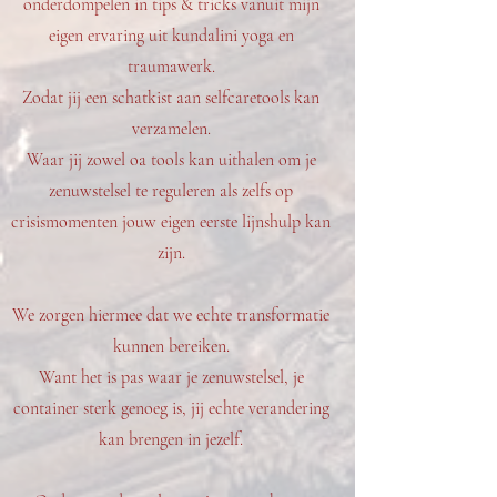
onderdompelen in tips & tricks vanuit mijn
eigen ervaring uit kundalini yoga en
traumawerk.
Zodat jij een schatkist aan selfcaretools kan
verzamelen.
Waar jij zowel oa tools kan uithalen om je
zenuwstelsel te reguleren als zelfs op
crisismomenten jouw eigen eerste lijnshulp kan
zijn.
​We zorgen hiermee dat we echte transformatie
kunnen bereiken.
Want het is pas waar je zenuwstelsel, je
container sterk genoeg is, jij echte verandering
kan brengen in jezelf.