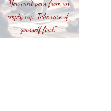
"You can't pour from an
empty cup. Take care of
yourself first."
Experiences
Waneer / Waar?
Vanaf november
reeks van 6 (ook los te volgen)
Live in jouw eigen sacred space