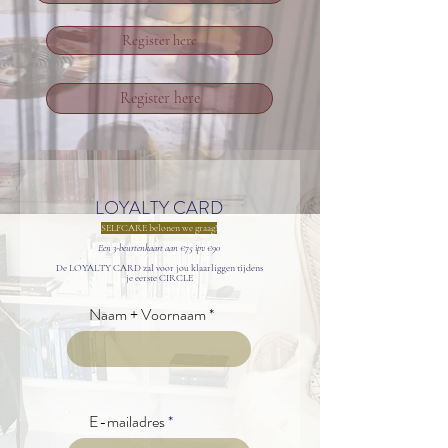
Register here
Register here
LOYALTY CARD
SELFCARE belonen we graag!
Een 3-beurtenkaart aan €75 ipv €90
De LOYALTY CARD zal voor jou klaarliggen tijdens
je eerste CIRCLE
Naam + Voornaam
E-mailadres